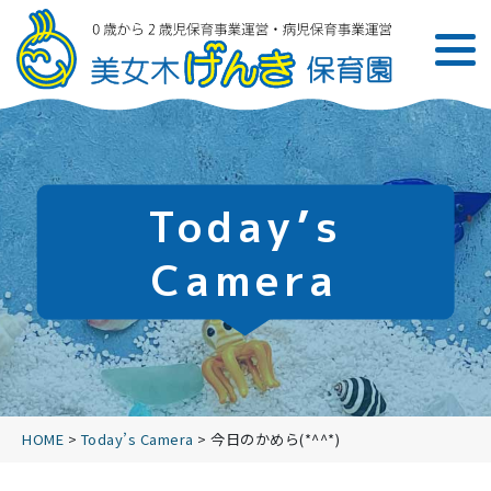
Today’s
Camera
HOME
>
Today’s Camera
>
今日のかめら(*^^*)