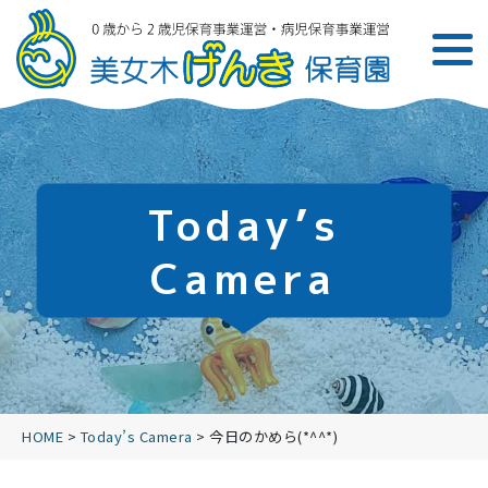
Today’s
Camera
HOME
>
Today’s Camera
>
今日のかめら(*^^*)