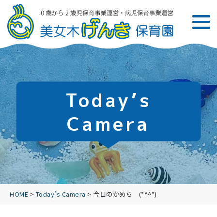
Today’s
Camera
HOME
>
Today’s Camera
>
今日のかめら (*^^*)