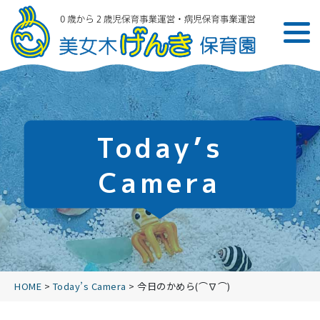
Today’s
Camera
HOME
>
Today’s Camera
>
今日のかめら(⌒∇⌒)