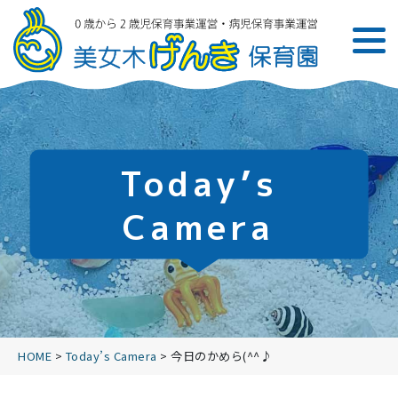
Today’s
Camera
HOME
>
Today’s Camera
>
今日のかめら(^^♪