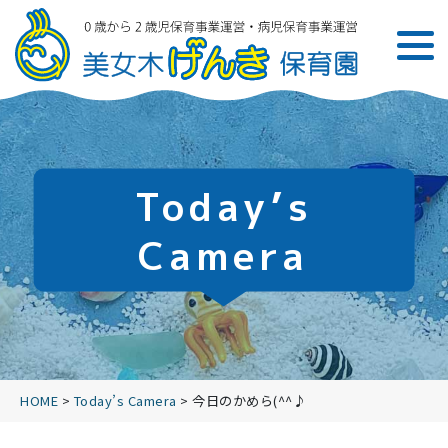
Today’s
Camera
HOME
>
Today’s Camera
>
今日のかめら(^^♪