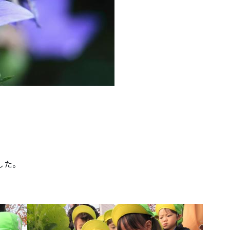
。
した。