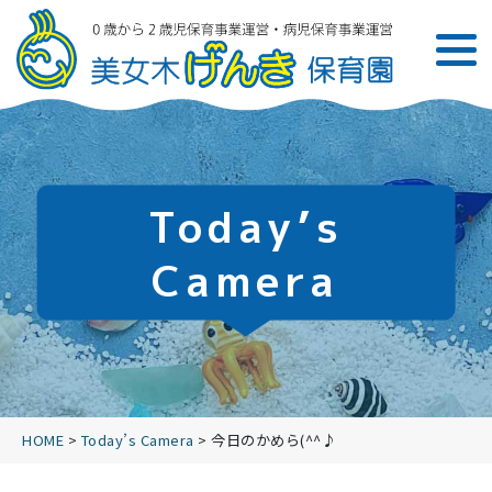
Today’s
Camera
HOME
>
Today’s Camera
>
今日のかめら(^^♪