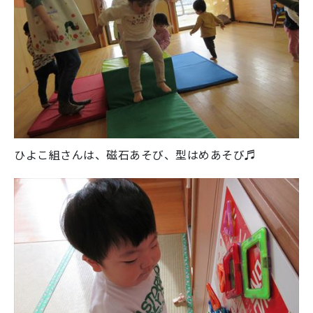
ひよこ組さんは、磁石あそび、型はめあそび♬