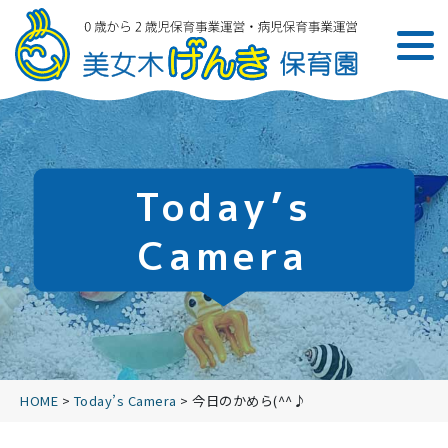
Today’s
Camera
HOME
>
Today’s Camera
>
今日のかめら(^^♪