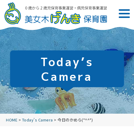
Today’s
Camera
HOME
>
Today’s Camera
>
今日のかめら(*^^*)