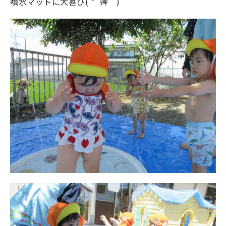
噴水マットに大喜び( *´艸｀)