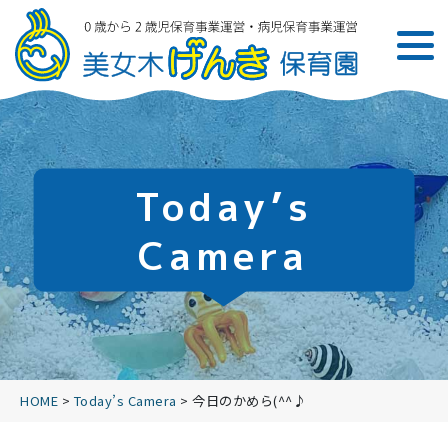
Today’s
Camera
HOME
>
Today’s Camera
>
今日のかめら(^^♪