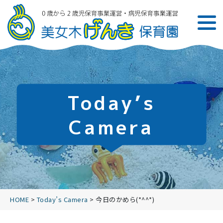
Today’s
Camera
HOME
>
Today’s Camera
>
今日のかめら(*^^*)