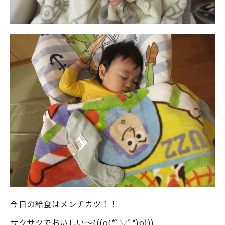
今日の給食はメンチカツ！！
サクサクでおいしい～(((o(*ﾟ▽ﾟ*)o)))