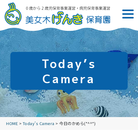
Today’s
Camera
HOME
>
Today’s Camera
>
今日のかめら(*^^*)