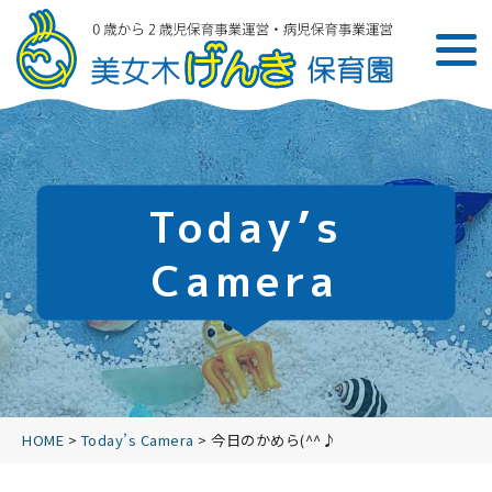
Today’s
Camera
HOME
>
Today’s Camera
>
今日のかめら(^^♪