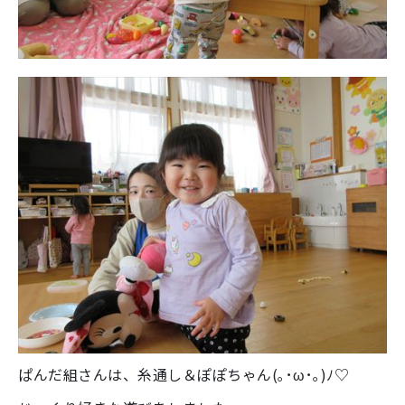
ぱんだ組さんは、糸通し＆ぽぽちゃん(｡･ω･｡)ﾉ♡