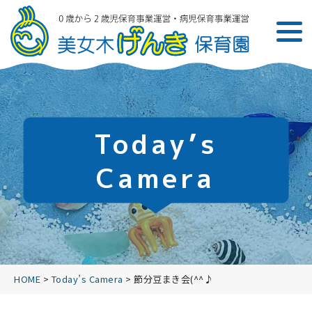
Today’s
Camera
HOME
>
Today’s Camera
>
節分豆まき会(^^♪