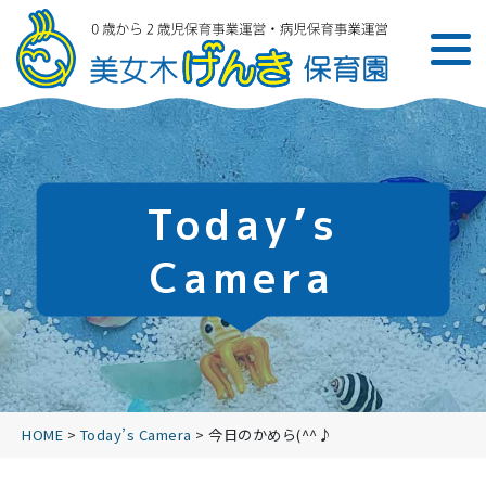
Today’s
Camera
HOME
>
Today’s Camera
>
今日のかめら(^^♪