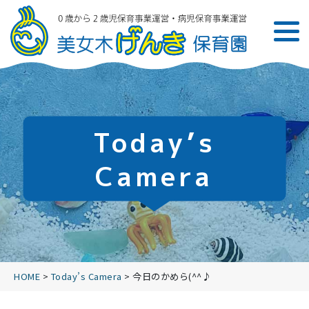
Today’s
Camera
HOME
>
Today’s Camera
>
今日のかめら(^^♪