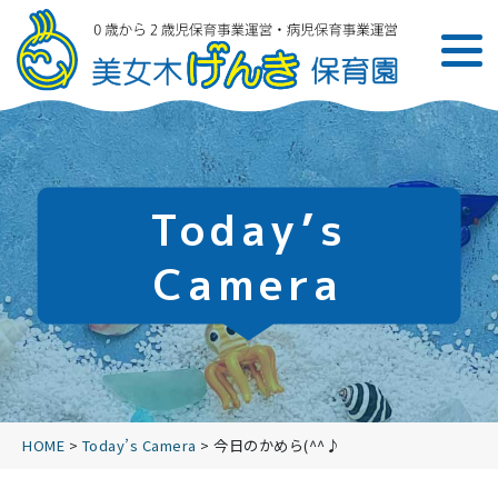
Today’s
Camera
HOME
>
Today’s Camera
>
今日のかめら(^^♪