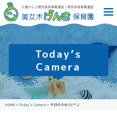
Today’s
Camera
HOME
>
Today’s Camera
>
今日のかめら(^^♪