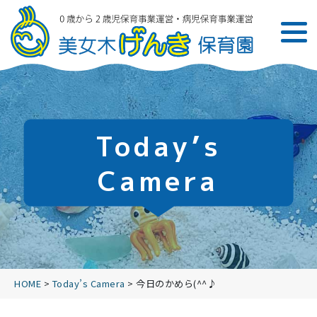
Today’s
Camera
HOME
>
Today’s Camera
>
今日のかめら(^^♪