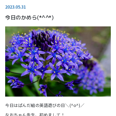
2023.05.31
今日のかめら(*^^*)
今日はぱんだ組の英語遊びの日＼(^o^)／
なおちゃん先生、初めまして！