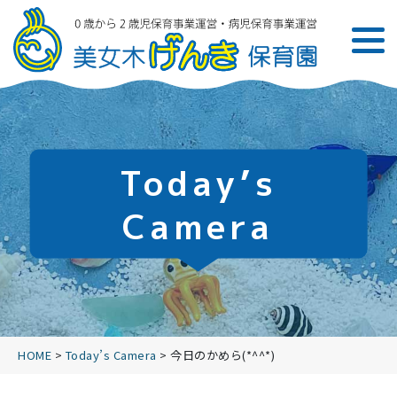
Today’s
Camera
HOME
>
Today’s Camera
>
今日のかめら(*^^*)