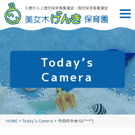
Today’s
Camera
HOME
>
Today’s Camera
>
今日のかめら(*^^*)