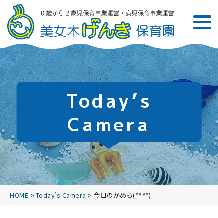
Today’s
Camera
HOME
>
Today’s Camera
>
今日のかめら(*^^*)