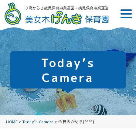
Today’s
Camera
HOME
>
Today’s Camera
>
今日のかめら(*^^*)