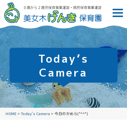
Today’s
Camera
HOME
>
Today’s Camera
>
今日のかめら(*^^*)