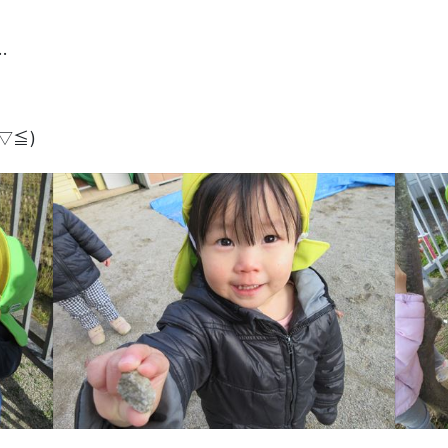
…
▽≦)