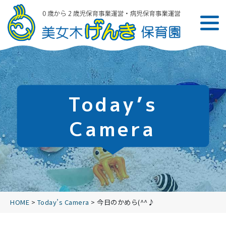
Today’s
Camera
HOME
>
Today’s Camera
>
今日のかめら(^^♪