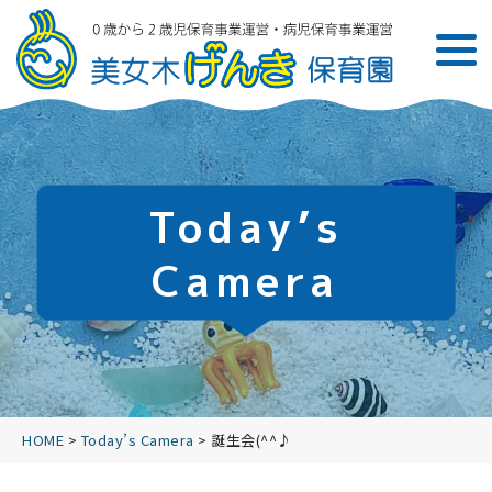
Today’s
Camera
HOME
>
Today’s Camera
>
誕生会(^^♪